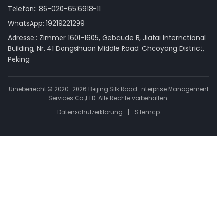
Telefon::
86-020-6516918-11
WhatsApp:
19219221299
Adresse:: Zimmer 1601-1605, Gebäude B, Jiatai International
Building, Nr. 41 Dongsihuan Middle Road, Chaoyang District,
Peking
Urheberrecht © 2020-2026 Beijing Silk Road Enterprise Management
Services Co.,LTD. Alle Rechte vorbehalten.
Datenschutzerklärung
|
Sitemap