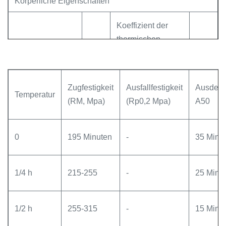
Körperliche Eigenschaften
Koeffizient der
thermischen
Dichte in g/cm3
8.94
17.7
Ausdehnung 10-6
/°C 20/°C-100/°C
Zugfestigkeit
Ausfallfestigkeit
Ausdeh
Elektrische
Temperatur
Wärmeleitfähigkeit
(RM, Mpa)
(Rp0,2 Mpa)
A50
Leitfähigkeit
99
390
W/m*k
IACS% ((20°C)
0
195 Minuten
-
35 Minu
Elastizitätsmodul
118
(KN/mm2)
1/4 h
215-255
-
25 Minut
1/2 h
255-315
-
15 Minut