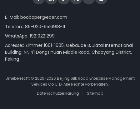
E-Mail:
booboper@ecer.com
Telefon::
86-020-6516918-11
WhatsApp:
19219221299
Adresse:: Zimmer 1601-1605, Gebäude B, Jiatai International
Building, Nr. 41 Dongsihuan Middle Road, Chaoyang District,
Peking
Urheberrecht © 2020-2026 Beijing Silk Road Enterprise Management
Services Co.,LTD. Alle Rechte vorbehalten.
Datenschutzerklärung
|
Sitemap