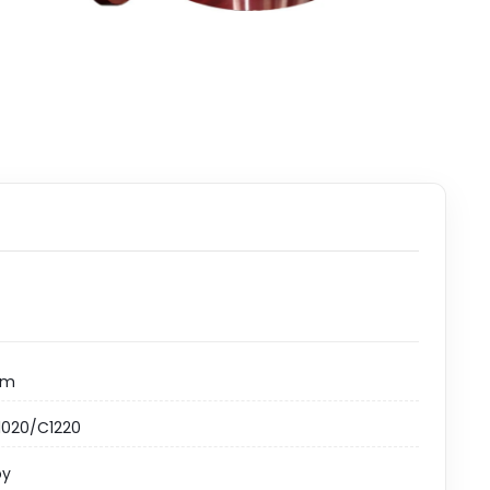
mm
C1020/C1220
oy