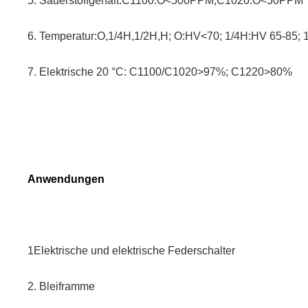
5. Sauerstoffgehalt:C1100:O<500PPM;C1020:O<50PPM
6. Temperatur:O,1/4H,1/2H,H; O:HV<70; 1/4H:HV 65-85;
7. Elektrische 20 °C: C1100/C1020>97%; C1220>80%
Anwendungen
1Elektrische und elektrische Federschalter
2. Bleiframme