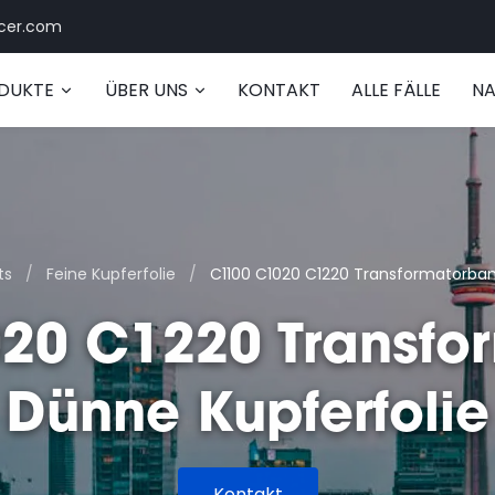
cer.com
DUKTE
ÜBER UNS
KONTAKT
ALLE FÄLLE
NA
ts
/
Feine Kupferfolie
/
C1100 C1020 C1220 Transformatorban
20 C1220 Transfo
Dünne Kupferfolie
Kontakt