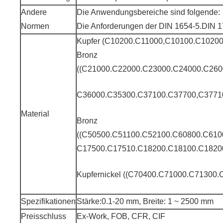
Andere
Die Anwendungsbereiche sind folgende:
Normen
Die Anforderungen der DIN 1654-5.DIN 
Kupfer (C10200.C11000,C10100.C10200
Bronz
((C21000.C22000.C23000.C24000.C260
C36000.C35300.C37100.C37700,C3771
Material
Bronz
((C50500.C51100.C52100.C60800.C610
C17500.C17510.C18200.C18100.C1820
Kupfernickel ((C70400.C71000.C7130
Spezifikationen
Stärke:0.1-20 mm, Breite: 1 ~ 2500 mm
Preisschluss
Ex-Work, FOB, CFR, CIF