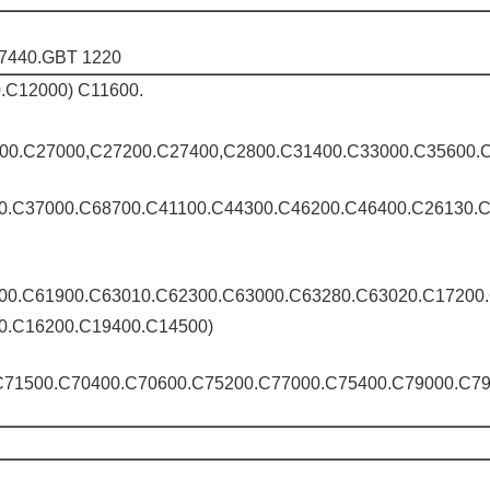
17440.GBT 1220
.C12000) C11600.
00.C27000,C27200.C27400,C2800.C31400.C33000.C35600.
0.C37000.C68700.C41100.C44300.C46200.C46400.C26130.C
00.C61900.C63010.C62300.C63000.C63280.C63020.C17200.
0.C16200.C19400.C14500)
0.C71500.C70400.C70600.C75200.C77000.C75400.C79000.C79