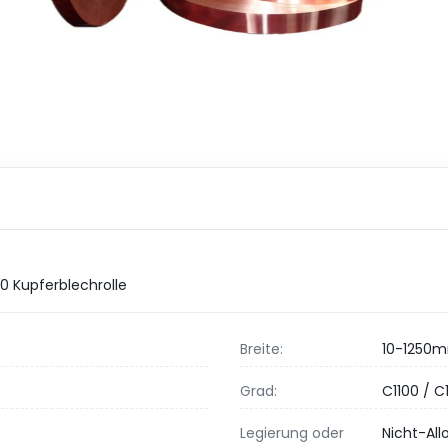
0 Kupferblechrolle
Breite:
10-1250
Grad:
C1100 / 
Legierung oder
Nicht-All