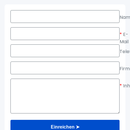
Nam
*
E-
Mail
Tele
Fir
*
Inh
Einreichen ➤