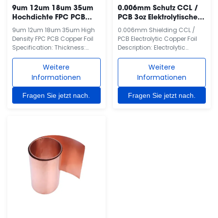
9um 12um 18um 35um
0.006mm Schutz CCL /
Hochdichte FPC PCB
PCB 3oz Elektrolytische
Kupferfolie
Kupferfolie
9um 12um 18um 35um High
0.006mm Shielding CCL /
Density FPC PCB Copper Foil
PCB Electrolytic Copper Foil
Specification: Thickness:
Description: Electrolytic
9µm～35µm Performances:
copper foil is an important
The product surface is black
material for the manufacture
Weitere
Weitere
or red, has lower surface
of copper clad laminates
Informationen
Informationen
roughness. Applications:
(CCL) and printed circuit
Flexible Copper Clad
boards (PCBs) and lithium
Fragen Sie jetzt nach.
Fragen Sie jetzt nach.
Laminate (FCCL), Fine Circuit
ion batteries. In the rapid
FPC, LED coated crystal thin
development of today's
film. Features: High density,
electronic information
high ...
industry, ...