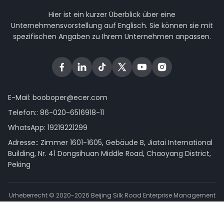
Hier ist ein kurzer Überblick über eine
Unternehmensvorstellung auf Englisch. Sie können sie mit
spezifischen Angaben zu Ihrem Unternehmen anpassen.
E-Mail:
booboper@ecer.com
Telefon::
86-020-6516918-11
WhatsApp:
19219221299
Adresse:: Zimmer 1601-1605, Gebäude B, Jiatai International
Building, Nr. 41 Dongsihuan Middle Road, Chaoyang District,
Peking
Urheberrecht © 2020-2026 Beijing Silk Road Enterprise Management
Services Co.,LTD. Alle Rechte vorbehalten.
Datenschutzerklärung
|
Sitemap