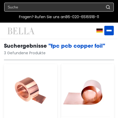
Fragen? Rufen Sie uns an
86-020-6516918-11
Suchergebnisse
"fpc pcb copper foil"
3 Gefundene Produkte