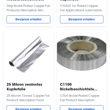
Kupferfolie
Strip Nickel Plated Copper Foil
C10300 Tin Plated Copper
Products Description Min
Foil Applications submarine
thickness:0.01mm little order
fibre optic cable,
can accept Specification of
Longitudinally welded
Bestpreis erhalten
Bestpreis erhalten
red copper strip we supply:
cables, Radio
Strip: thick:0.1-0.3mm
Frequency(RF)Cables,
width:500mm
Copper tape screen for XLPE
Plate:thick:0.5-3mm
cable, Components for the
width:610mm With the
electrical industry, Heat Sinks
assistance of our advanced
Description Of Copper & Tin
technology, we offer quality
plating Copper (Cu) is used
range of Copper Strips ...
to coat zinc, aluminium, and
...
25 Mikron verzinntes
C1100
Kupferfolie
Nickelbeschichtete
Kupferfolie
25 Micron Tinned Copper Foil
C1100 Nickel Plated Copper
Product description food
Foil Product Description
packaging foil are widely
Copper: T2(C1100) Alloy
used in family kitchens,
elements Cu+Ag Bi Sb As Fe
Bestpreis erhalten
Bestpreis erhalten