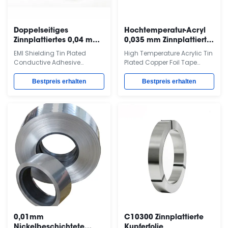
Doppelseitiges
Hochtemperatur-Acryl
Zinnplattiertes 0,04 mm
0,035 mm Zinnplattiert
leitfähiges Kupferband
Kupferfolie
EMI Shielding Tin Plated
High Temperature Acrylic Tin
Conductive Adhesive
Plated Copper Foil Tape
Copper Tape Product
Product Description Charge-
Description Tin-Plated
Collection Solar Tapes are
Bestpreis erhalten
Bestpreis erhalten
Copper Foil Tape 1183
made from tin-plated
consists of a 1-ounce dead
copper foil with acrylic-
soft tin-plated copper foil
based, pressure sensitive
backing and an electrically
adhesives used in thin film
conductive, pressure-
solar applications requiring
sensitive acrylic adhesive.
z-axis conductivity. These
This tape is supplied on a
tapes can be applied at
removable liner for easy ...
high speeds ...
0,01mm
C10300 Zinnplattierte
Nickelbeschichtete
Kupferfolie